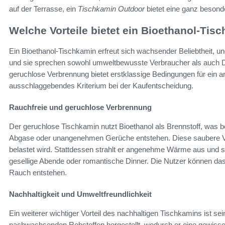
auf der Terrasse, ein
Tischkamin Outdoor
bietet eine ganz besond
Welche Vorteile bietet ein Bioethanol-Tis
Ein Bioethanol-Tischkamin erfreut sich wachsender Beliebtheit, und
und sie sprechen sowohl umweltbewusste Verbraucher als auch De
geruchlose Verbrennung bietet erstklassige Bedingungen für ein 
ausschlaggebendes Kriterium bei der Kaufentscheidung.
Rauchfreie und geruchlose Verbrennung
Der geruchlose Tischkamin nutzt Bioethanol als Brennstoff, was 
Abgase oder unangenehmen Gerüche entstehen. Diese saubere Ver
belastet wird. Stattdessen strahlt er angenehme Wärme aus und sc
gesellige Abende oder romantische Dinner. Die Nutzer können d
Rauch entstehen.
Nachhaltigkeit und Umweltfreundlichkeit
Ein weiterer wichtiger Vorteil des nachhaltigen Tischkamins ist se
nachwachsenden Rohstoffen hergestellt, wodurch er eine gewiss