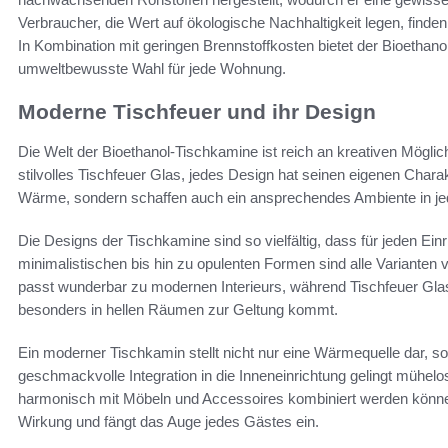
Verbraucher, die Wert auf ökologische Nachhaltigkeit legen, find
In Kombination mit geringen Brennstoffkosten bietet der Bioethano
umweltbewusste Wahl für jede Wohnung.
Moderne Tischfeuer und ihr Design
Die Welt der Bioethanol-Tischkamine ist reich an kreativen Mögl
stilvolles Tischfeuer Glas, jedes Design hat seinen eigenen Chara
Wärme, sondern schaffen auch ein ansprechendes Ambiente in 
Die Designs der Tischkamine sind so vielfältig, dass für jeden Ein
minimalistischen bis hin zu opulenten Formen sind alle Varianten
passt wunderbar zu modernen Interieurs, während Tischfeuer Glas e
besonders in hellen Räumen zur Geltung kommt.
Ein moderner Tischkamin stellt nicht nur eine Wärmequelle dar, so
geschmackvolle Integration in die Inneneinrichtung gelingt mühelos
harmonisch mit Möbeln und Accessoires kombiniert werden können.
Wirkung und fängt das Auge jedes Gästes ein.