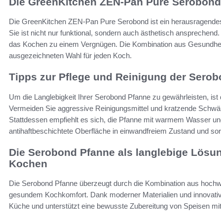
Die GreenKitchen ZEN-Pan Pure Serobond 
Die GreenKitchen ZEN-Pan Pure Serobond ist ein herausragendes P
Sie ist nicht nur funktional, sondern auch ästhetisch ansprechen
das Kochen zu einem Vergnügen. Die Kombination aus Gesundheit,
ausgezeichneten Wahl für jeden Koch.
Tipps zur Pflege und Reinigung der Sero
Um die Langlebigkeit Ihrer Serobond Pfanne zu gewährleisten, ist 
Vermeiden Sie aggressive Reinigungsmittel und kratzende Schwä
Stattdessen empfiehlt es sich, die Pfanne mit warmem Wasser und
antihaftbeschichtete Oberfläche in einwandfreiem Zustand und sor
Die Serobond Pfanne als langlebige Lös
Kochen
Die Serobond Pfanne überzeugt durch die Kombination aus hochwe
gesundem Kochkomfort. Dank moderner Materialien und innovativer 
Küche und unterstützt eine bewusste Zubereitung von Speisen mit 