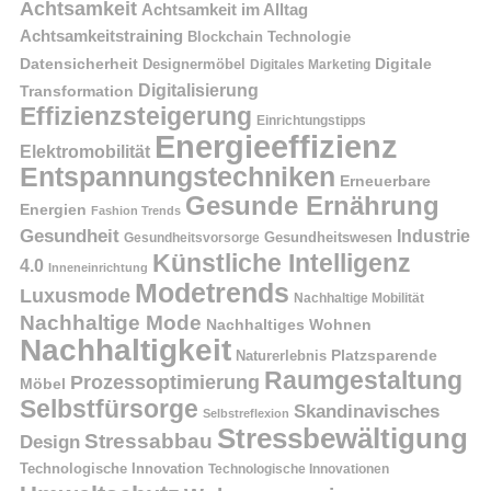
Achtsamkeit
Achtsamkeit im Alltag
Achtsamkeitstraining
Blockchain Technologie
Datensicherheit
Digitale
Designermöbel
Digitales Marketing
Digitalisierung
Transformation
Effizienzsteigerung
Einrichtungstipps
Energieeffizienz
Elektromobilität
Entspannungstechniken
Erneuerbare
Gesunde Ernährung
Energien
Fashion Trends
Gesundheit
Industrie
Gesundheitswesen
Gesundheitsvorsorge
Künstliche Intelligenz
4.0
Inneneinrichtung
Modetrends
Luxusmode
Nachhaltige Mobilität
Nachhaltige Mode
Nachhaltiges Wohnen
Nachhaltigkeit
Naturerlebnis
Platzsparende
Raumgestaltung
Prozessoptimierung
Möbel
Selbstfürsorge
Skandinavisches
Selbstreflexion
Stressbewältigung
Stressabbau
Design
Technologische Innovation
Technologische Innovationen