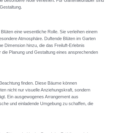
e besondere Note verleihen. Für Gartenliebhaber sind
Gestaltung.
Blüten eine wesentliche Rolle. Sie verleihen einem
 besondere Atmosphäre. Duftende Blüten im Garten
e Dimension hinzu, die das Freiluft-Erlebnis
ür die Planung und Gestaltung eines ansprechenden
e Beachtung finden. Diese Bäume können
en nicht nur visuelle Anziehungskraft, sondern
rägt. Ein ausgewogenes Arrangement aus
nische und einladende Umgebung zu schaffen, die