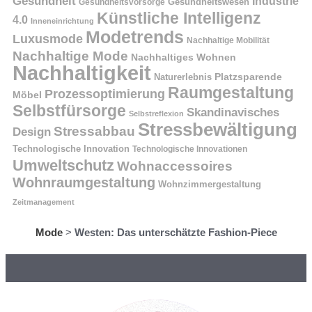
Gesundheit
Industrie
Gesundheitswesen
Gesundheitsvorsorge
Künstliche Intelligenz
4.0
Inneneinrichtung
Modetrends
Luxusmode
Nachhaltige Mobilität
Nachhaltige Mode
Nachhaltiges Wohnen
Nachhaltigkeit
Naturerlebnis
Platzsparende
Raumgestaltung
Prozessoptimierung
Möbel
Selbstfürsorge
Skandinavisches
Selbstreflexion
Stressbewältigung
Stressabbau
Design
Technologische Innovation
Technologische Innovationen
Umweltschutz
Wohnaccessoires
Wohnraumgestaltung
Wohnzimmergestaltung
Zeitmanagement
Mode
>
Westen: Das unterschätzte Fashion-Piece