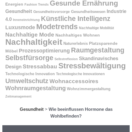
Gesunde Ernährung
Energien
Fashion Trends
Gesundheit
Industrie
Gesundheitswesen
Gesundheitsvorsorge
Künstliche Intelligenz
4.0
Inneneinrichtung
Modetrends
Luxusmode
Nachhaltige Mobilität
Nachhaltige Mode
Nachhaltiges Wohnen
Nachhaltigkeit
Naturerlebnis
Platzsparende
Raumgestaltung
Prozessoptimierung
Möbel
Selbstfürsorge
Skandinavisches
Selbstreflexion
Stressbewältigung
Stressabbau
Design
Technologische Innovation
Technologische Innovationen
Umweltschutz
Wohnaccessoires
Wohnraumgestaltung
Wohnzimmergestaltung
Zeitmanagement
Gesundheit
>
Wie beeinflussen Hormone das
Wohlbefinden?