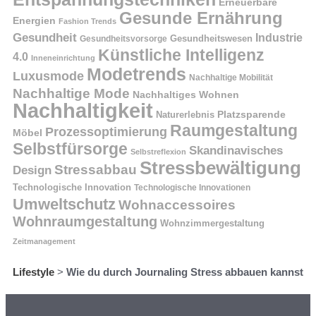
Erneuerbare
Gesunde Ernährung
Energien
Fashion Trends
Gesundheit
Industrie
Gesundheitswesen
Gesundheitsvorsorge
Künstliche Intelligenz
4.0
Inneneinrichtung
Modetrends
Luxusmode
Nachhaltige Mobilität
Nachhaltige Mode
Nachhaltiges Wohnen
Nachhaltigkeit
Naturerlebnis
Platzsparende
Raumgestaltung
Prozessoptimierung
Möbel
Selbstfürsorge
Skandinavisches
Selbstreflexion
Stressbewältigung
Stressabbau
Design
Technologische Innovation
Technologische Innovationen
Umweltschutz
Wohnaccessoires
Wohnraumgestaltung
Wohnzimmergestaltung
Zeitmanagement
Lifestyle
>
Wie du durch Journaling Stress abbauen kannst