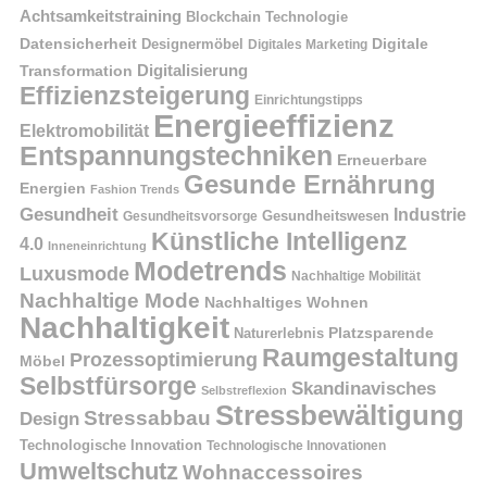
Achtsamkeitstraining
Blockchain Technologie
Datensicherheit
Digitale
Designermöbel
Digitales Marketing
Digitalisierung
Transformation
Effizienzsteigerung
Einrichtungstipps
Energieeffizienz
Elektromobilität
Entspannungstechniken
Erneuerbare
Gesunde Ernährung
Energien
Fashion Trends
Gesundheit
Industrie
Gesundheitswesen
Gesundheitsvorsorge
Künstliche Intelligenz
4.0
Inneneinrichtung
Modetrends
Luxusmode
Nachhaltige Mobilität
Nachhaltige Mode
Nachhaltiges Wohnen
Nachhaltigkeit
Naturerlebnis
Platzsparende
Raumgestaltung
Prozessoptimierung
Möbel
Selbstfürsorge
Skandinavisches
Selbstreflexion
Stressbewältigung
Stressabbau
Design
Technologische Innovation
Technologische Innovationen
Umweltschutz
Wohnaccessoires