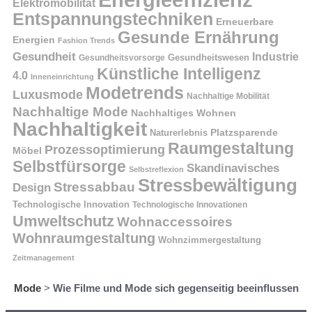
Elektromobilität
Entspannungstechniken
Erneuerbare
Gesunde Ernährung
Energien
Fashion Trends
Gesundheit
Industrie
Gesundheitswesen
Gesundheitsvorsorge
Künstliche Intelligenz
4.0
Inneneinrichtung
Modetrends
Luxusmode
Nachhaltige Mobilität
Nachhaltige Mode
Nachhaltiges Wohnen
Nachhaltigkeit
Naturerlebnis
Platzsparende
Raumgestaltung
Prozessoptimierung
Möbel
Selbstfürsorge
Skandinavisches
Selbstreflexion
Stressbewältigung
Stressabbau
Design
Technologische Innovation
Technologische Innovationen
Umweltschutz
Wohnaccessoires
Wohnraumgestaltung
Wohnzimmergestaltung
Zeitmanagement
Mode
>
Wie Filme und Mode sich gegenseitig beeinflussen