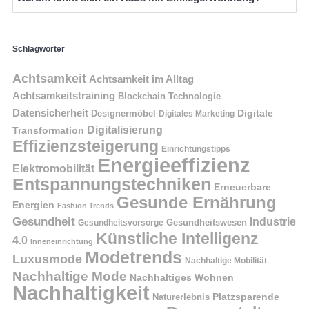
Schlagwörter
Achtsamkeit
Achtsamkeit im Alltag
Achtsamkeitstraining
Blockchain Technologie
Datensicherheit
Digitale
Designermöbel
Digitales Marketing
Digitalisierung
Transformation
Effizienzsteigerung
Einrichtungstipps
Energieeffizienz
Elektromobilität
Entspannungstechniken
Erneuerbare
Gesunde Ernährung
Energien
Fashion Trends
Gesundheit
Industrie
Gesundheitswesen
Gesundheitsvorsorge
Künstliche Intelligenz
4.0
Inneneinrichtung
Modetrends
Luxusmode
Nachhaltige Mobilität
Nachhaltige Mode
Nachhaltiges Wohnen
Nachhaltigkeit
Naturerlebnis
Platzsparende