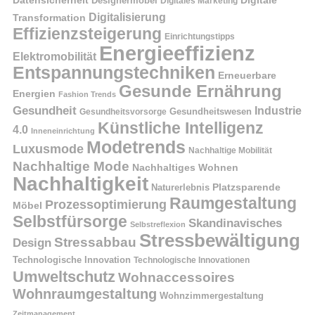
Datensicherheit
Digitale
Designermöbel
Digitales Marketing
Digitalisierung
Transformation
Effizienzsteigerung
Einrichtungstipps
Energieeffizienz
Elektromobilität
Entspannungstechniken
Erneuerbare
Gesunde Ernährung
Energien
Fashion Trends
Gesundheit
Industrie
Gesundheitswesen
Gesundheitsvorsorge
Künstliche Intelligenz
4.0
Inneneinrichtung
Modetrends
Luxusmode
Nachhaltige Mobilität
Nachhaltige Mode
Nachhaltiges Wohnen
Nachhaltigkeit
Naturerlebnis
Platzsparende
Raumgestaltung
Prozessoptimierung
Möbel
Selbstfürsorge
Skandinavisches
Selbstreflexion
Stressbewältigung
Stressabbau
Design
Technologische Innovation
Technologische Innovationen
Umweltschutz
Wohnaccessoires
Wohnraumgestaltung
Wohnzimmergestaltung
Zeitmanagement