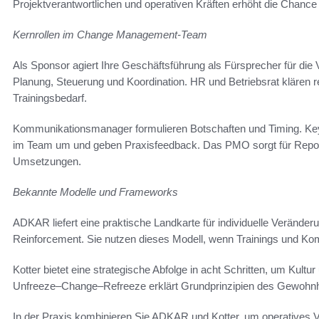
Projektverantwortlichen und operativen Kräften erhöht die Chance
Kernrollen im Change Management-Team
Als Sponsor agiert Ihre Geschäftsführung als Fürsprecher für d
Planung, Steuerung und Koordination. HR und Betriebsrat klären r
Trainingsbedarf.
Kommunikationsmanager formulieren Botschaften und Timing. 
im Team um und geben Praxisfeedback. Das PMO sorgt für Reportin
Umsetzungen.
Bekannte Modelle und Frameworks
ADKAR liefert eine praktische Landkarte für individuelle Veränder
Reinforcement. Sie nutzen dieses Modell, wenn Trainings und Ko
Kotter bietet eine strategische Abfolge in acht Schritten, um Kultu
Unfreeze–Change–Refreeze erklärt Grundprinzipien des Gewohnh
In der Praxis kombinieren Sie ADKAR und Kotter, um operatives 