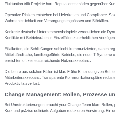
Fluktuation trifft Projekte hart. Reputationsschäden gegenüber Ku
Operative Risiken entstehen bei Lieferketten und Compliance. So
Wahrscheinlichkeit von Versorgungsengpässen und Störfällen.
Konkrete deutsche Unternehmensbeispiele verdeutlichen die Dynami
Konflikte mit Betriebsräten in Einzelfällen zu erheblichen Verzöge
Filialketten, die Schließungen schlecht kommunizierten, sahen re
Mittelständische, familiengeführte Betriebe, die neue IT-System
erreichten oft keine ausreichende Nutzerakzeptanz.
Die Lehre aus solchen Fällen ist klar: Frühe Einbindung von Betri
Mitarbeiterakzeptanz. Transparente Kommunikationspläne reduzi
Produktivitätsverlust.
Change Management: Rollen, Prozesse u
Bei Umstrukturierungen braucht your Change-Team klare Rollen,
Kurz und präzise definierte Aufgaben reduzieren Verwirrung. Ei