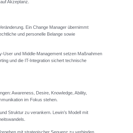
 auf Akzeptanz.
ie Veränderung. Ein Change Manager übernimmt
echtliche und personelle Belange sowie
Key-User und Middle-Management setzen Maßnahmen
g und die IT-Integration sichert technische
ungen: Awareness, Desire, Knowledge, Ability,
mmunikation im Fokus stehen.
r und Struktur zu verankern. Lewin’s Modell mit
eitswandels.
Vorgehen mit strategischer Sequenz zu verbinden.