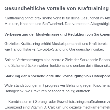
Gesundheitliche Vorteile von Krafttraining
Krafttraining bringt praxisnahe Vorteile für deine Gesundheit im Al
Muskeln, Knochen und Stoffwechsel. Das verbessert Alltagstätigke
Verbesserung der Muskelmasse und Reduktion von Sarkopen
Gezieltes Krafttraining erhöht Muskelquerschnitt und Kraft berei
wie Handgriffstärke, 5x-Sit-to-Stand und Ganggeschwindigkeit.
Solche Verbesserungen sind zentrale Ziele der Sarkopenie Beha
und Schulterdrücken wirken funktional und senken dein Sturzrisik
Stärkung der Knochendichte und Vorbeugung von Osteopor
Widerstandsübungen mit progressiver Belastung regen Knochenaufb
Handgelenk, wo Frakturen besonders häufig auftreten.
In Kombination mit Sprung- oder Gewichtstrainingsmaßnahmen ze
Ergänzend sind Vitamin D, Calcium und gezielte medikamenteffekt