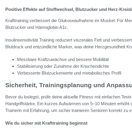
Positive Effekte auf Stoffwechsel, Blutzucker und Herz-Kreisl
Krafttraining verbessert die Glukoseaufnahme im Muskel. Für Me
Blutzucker und Hämoglobin A1c.
Insulinsensitivität Training reduziert viszerales Fett und verbes
Blutdruck und entzündliche Marker, was deine Herzgesundheit Kraft
Messbare Kraftzuwächse und bessere Mobilität
Stabilisierung oder Zunahme der Knochendichte
Verbesserte Blutzuckerwerte und metabolisches Profil
Sicherheit, Trainingsplanung und Anpass
Bevor du loslegst, prüfe deine aktuelle Fitness mit einfachen Tes
Handgriffstärke. Ein kurzes Aufwärmen von 5–10 Minuten erhöht d
Trainerin mit Erfahrung, um sicher trainieren Senioren korrekt zu e
Wie du sicher mit Krafttraining beginnst