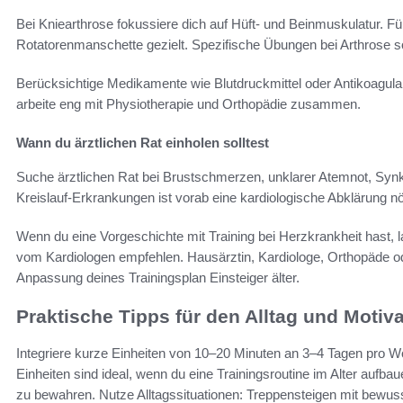
Bei Kniearthrose fokussiere dich auf Hüft- und Beinmuskulatur. Fü
Rotatorenmanschette gezielt. Spezifische Übungen bei Arthrose s
Berücksichtige Medikamente wie Blutdruckmittel oder Antikoagul
arbeite eng mit Physiotherapie und Orthopädie zusammen.
Wann du ärztlichen Rat einholen solltest
Suche ärztlichen Rat bei Brustschmerzen, unklarer Atemnot, Synko
Kreislauf-Erkrankungen ist vorab eine kardiologische Abklärung nö
Wenn du eine Vorgeschichte mit Training bei Herzkrankheit hast, l
vom Kardiologen empfehlen. Hausärztin, Kardiologe, Orthopäde ode
Anpassung deines Trainingsplan Einsteiger älter.
Praktische Tipps für den Alltag und Motiv
Integriere kurze Einheiten von 10–20 Minuten an 3–4 Tagen pro Wo
Einheiten sind ideal, wenn du eine Trainingsroutine im Alter aufbaue
zu bewahren. Nutze Alltagssituationen: Treppensteigen mit bew