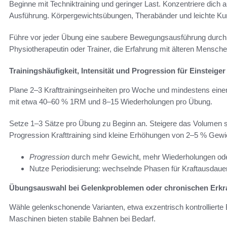
Beginne mit Techniktraining und geringer Last. Konzentriere dich a
Ausführung. Körpergewichtsübungen, Therabänder und leichte Kurz
Führe vor jeder Übung eine saubere Bewegungsausführung durch. B
Physiotherapeutin oder Trainer, die Erfahrung mit älteren Mensche
Trainingshäufigkeit, Intensität und Progression für Einsteiger
Plane 2–3 Krafttrainingseinheiten pro Woche und mindestens eine
mit etwa 40–60 % 1RM und 8–15 Wiederholungen pro Übung.
Setze 1–3 Sätze pro Übung zu Beginn an. Steigere das Volumen sc
Progression Krafttraining sind kleine Erhöhungen von 2–5 % Gewic
Progression
durch mehr Gewicht, mehr Wiederholungen ode
Nutze Periodisierung: wechselnde Phasen für Kraftausdaue
Übungsauswahl bei Gelenkproblemen oder chronischen Erk
Wähle gelenkschonende Varianten, etwa exzentrisch kontrollier
Maschinen bieten stabile Bahnen bei Bedarf.