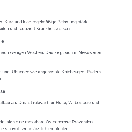
ter. Kurz und klar: regelmäßige Belastung stärkt
iten und reduziert Krankheitsrisiken.
ie
ts nach wenigen Wochen. Das zeigt sich in Messwerten
ndlung. Übungen wie angepasste Kniebeugen, Rudern
o.
ose
au an. Das ist relevant für Hüfte, Wirbelsäule und
igt sich eine messbare Osteoporose Prävention.
e sinnvoll, wenn ärztlich empfohlen.