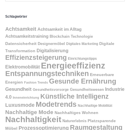
Schlagwörter
Achtsamkeit
Achtsamkeit im Alltag
Achtsamkeitstraining
Blockchain Technologie
Datensicherheit
Digitale
Designermöbel
Digitales Marketing
Digitalisierung
Transformation
Effizienzsteigerung
Einrichtungstipps
Energieeffizienz
Elektromobilität
Entspannungstechniken
Erneuerbare
Gesunde Ernährung
Energien
Fashion Trends
Gesundheit
Industrie
Gesundheitswesen
Gesundheitsvorsorge
Künstliche Intelligenz
4.0
Inneneinrichtung
Modetrends
Luxusmode
Nachhaltige Mobilität
Nachhaltige Mode
Nachhaltiges Wohnen
Nachhaltigkeit
Naturerlebnis
Platzsparende
Raumgestaltung
Prozessoptimierung
Möbel