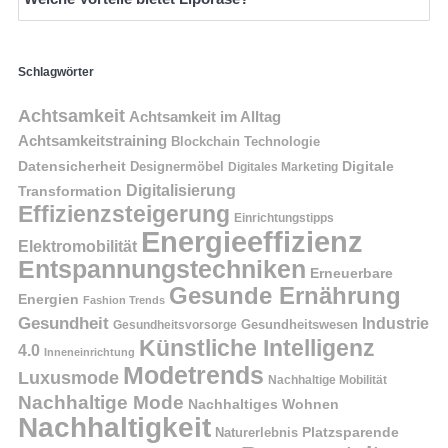
Schlagwörter
Achtsamkeit
Achtsamkeit im Alltag
Achtsamkeitstraining
Blockchain Technologie
Datensicherheit
Digitale
Designermöbel
Digitales Marketing
Digitalisierung
Transformation
Effizienzsteigerung
Einrichtungstipps
Energieeffizienz
Elektromobilität
Entspannungstechniken
Erneuerbare
Gesunde Ernährung
Energien
Fashion Trends
Gesundheit
Industrie
Gesundheitswesen
Gesundheitsvorsorge
Künstliche Intelligenz
4.0
Inneneinrichtung
Modetrends
Luxusmode
Nachhaltige Mobilität
Nachhaltige Mode
Nachhaltiges Wohnen
Nachhaltigkeit
Naturerlebnis
Platzsparende