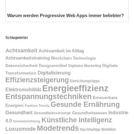
Warum werden Progressive Web Apps immer beliebter?
Schlagwörter
Achtsamkeit
Achtsamkeit im Alltag
Achtsamkeitstraining
Blockchain Technologie
Datensicherheit
Digitale
Designermöbel
Digitales Marketing
Digitalisierung
Transformation
Effizienzsteigerung
Einrichtungstipps
Energieeffizienz
Elektromobilität
Entspannungstechniken
Erneuerbare
Gesunde Ernährung
Energien
Fashion Trends
Gesundheit
Industrie
Gesundheitswesen
Gesundheitsvorsorge
Künstliche Intelligenz
4.0
Inneneinrichtung
Modetrends
Luxusmode
Nachhaltige Mobilität