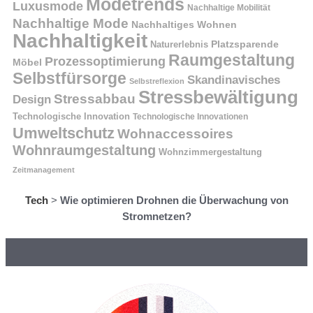
Modetrends
Luxusmode
Nachhaltige Mobilität
Nachhaltige Mode
Nachhaltiges Wohnen
Nachhaltigkeit
Naturerlebnis
Platzsparende
Raumgestaltung
Prozessoptimierung
Möbel
Selbstfürsorge
Skandinavisches
Selbstreflexion
Stressbewältigung
Stressabbau
Design
Technologische Innovation
Technologische Innovationen
Umweltschutz
Wohnaccessoires
Wohnraumgestaltung
Wohnzimmergestaltung
Zeitmanagement
Tech
>
Wie optimieren Drohnen die Überwachung von
Stromnetzen?