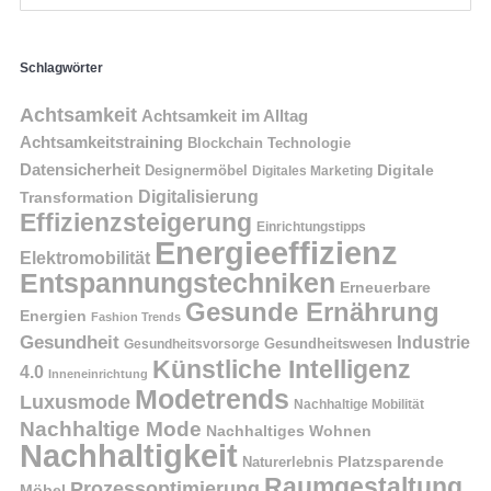
Schlagwörter
Achtsamkeit
Achtsamkeit im Alltag
Achtsamkeitstraining
Blockchain Technologie
Datensicherheit
Digitale
Designermöbel
Digitales Marketing
Digitalisierung
Transformation
Effizienzsteigerung
Einrichtungstipps
Energieeffizienz
Elektromobilität
Entspannungstechniken
Erneuerbare
Gesunde Ernährung
Energien
Fashion Trends
Gesundheit
Industrie
Gesundheitswesen
Gesundheitsvorsorge
Künstliche Intelligenz
4.0
Inneneinrichtung
Modetrends
Luxusmode
Nachhaltige Mobilität
Nachhaltige Mode
Nachhaltiges Wohnen
Nachhaltigkeit
Naturerlebnis
Platzsparende
Raumgestaltung
Prozessoptimierung
Möbel