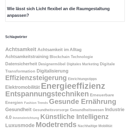
Wie lässt sich Licht flexibel an die Raumgestaltung
anpassen?
Schlagwörter
Achtsamkeit
Achtsamkeit im Alltag
Achtsamkeitstraining
Blockchain Technologie
Datensicherheit
Digitale
Designermöbel
Digitales Marketing
Digitalisierung
Transformation
Effizienzsteigerung
Einrichtungstipps
Energieeffizienz
Elektromobilität
Entspannungstechniken
Erneuerbare
Gesunde Ernährung
Energien
Fashion Trends
Gesundheit
Industrie
Gesundheitswesen
Gesundheitsvorsorge
Künstliche Intelligenz
4.0
Inneneinrichtung
Modetrends
Luxusmode
Nachhaltige Mobilität