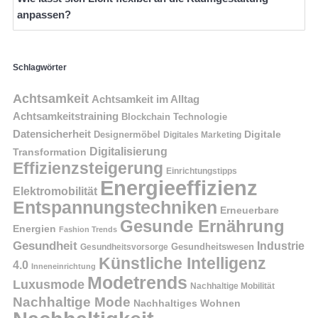
anpassen?
Schlagwörter
Achtsamkeit
Achtsamkeit im Alltag
Achtsamkeitstraining
Blockchain Technologie
Datensicherheit
Digitale
Designermöbel
Digitales Marketing
Digitalisierung
Transformation
Effizienzsteigerung
Einrichtungstipps
Energieeffizienz
Elektromobilität
Entspannungstechniken
Erneuerbare
Gesunde Ernährung
Energien
Fashion Trends
Gesundheit
Industrie
Gesundheitswesen
Gesundheitsvorsorge
Künstliche Intelligenz
4.0
Inneneinrichtung
Modetrends
Luxusmode
Nachhaltige Mobilität
Nachhaltige Mode
Nachhaltiges Wohnen