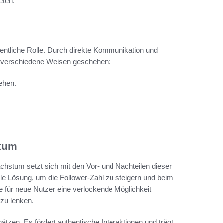
eten.
entliche Rolle. Durch direkte Kommunikation und
f verschiedene Weisen geschehen:
ehen.
stum
hstum setzt sich mit den Vor- und Nachteilen dieser
le Lösung, um die Follower-Zahl zu steigern und beim
e für neue Nutzer eine verlockende Möglichkeit
 zu lenken.
tzen. Es fördert authentische Interaktionen und trägt