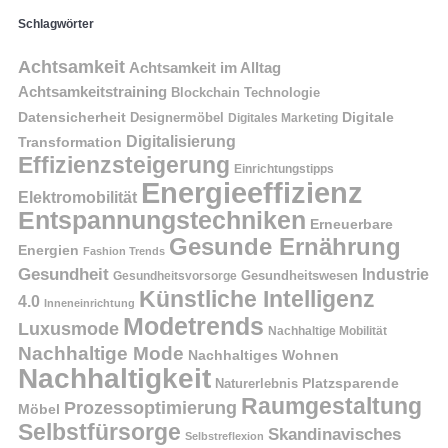
Schlagwörter
Achtsamkeit
Achtsamkeit im Alltag
Achtsamkeitstraining
Blockchain Technologie
Datensicherheit
Digitale
Designermöbel
Digitales Marketing
Digitalisierung
Transformation
Effizienzsteigerung
Einrichtungstipps
Energieeffizienz
Elektromobilität
Entspannungstechniken
Erneuerbare
Gesunde Ernährung
Energien
Fashion Trends
Gesundheit
Industrie
Gesundheitswesen
Gesundheitsvorsorge
Künstliche Intelligenz
4.0
Inneneinrichtung
Modetrends
Luxusmode
Nachhaltige Mobilität
Nachhaltige Mode
Nachhaltiges Wohnen
Nachhaltigkeit
Naturerlebnis
Platzsparende
Raumgestaltung
Prozessoptimierung
Möbel
Selbstfürsorge
Skandinavisches
Selbstreflexion