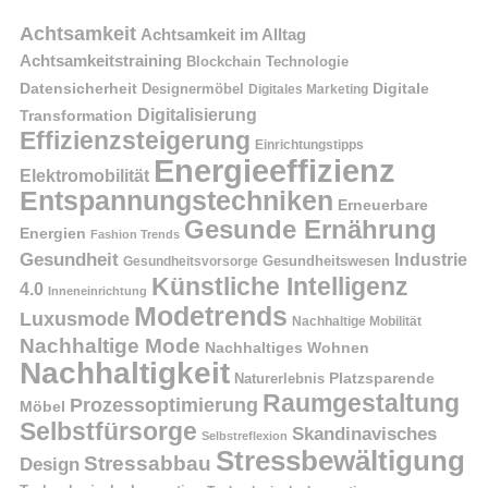
Achtsamkeit
Achtsamkeit im Alltag
Achtsamkeitstraining
Blockchain Technologie
Datensicherheit
Digitale
Designermöbel
Digitales Marketing
Digitalisierung
Transformation
Effizienzsteigerung
Einrichtungstipps
Energieeffizienz
Elektromobilität
Entspannungstechniken
Erneuerbare
Gesunde Ernährung
Energien
Fashion Trends
Gesundheit
Industrie
Gesundheitswesen
Gesundheitsvorsorge
Künstliche Intelligenz
4.0
Inneneinrichtung
Modetrends
Luxusmode
Nachhaltige Mobilität
Nachhaltige Mode
Nachhaltiges Wohnen
Nachhaltigkeit
Naturerlebnis
Platzsparende
Raumgestaltung
Prozessoptimierung
Möbel
Selbstfürsorge
Skandinavisches
Selbstreflexion
Stressbewältigung
Stressabbau
Design