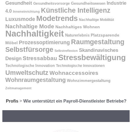
Gesundheit
Industrie
Gesundheitswesen
Gesundheitsvorsorge
Künstliche Intelligenz
4.0
Inneneinrichtung
Modetrends
Luxusmode
Nachhaltige Mobilität
Nachhaltige Mode
Nachhaltiges Wohnen
Nachhaltigkeit
Naturerlebnis
Platzsparende
Raumgestaltung
Prozessoptimierung
Möbel
Selbstfürsorge
Skandinavisches
Selbstreflexion
Stressbewältigung
Stressabbau
Design
Technologische Innovation
Technologische Innovationen
Umweltschutz
Wohnaccessoires
Wohnraumgestaltung
Wohnzimmergestaltung
Zeitmanagement
Profis
>
Wie unterstützt ein Payroll-Dienstleister Betriebe?