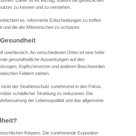
önnen. Daher ist es wichtig, sowohl die gesetzlichen
hutzes
zu kennen und zu verstehen.
erleichtert es, informierte Entscheidungen zu treffen
t und die der Mitmenschen zu schützen.
 Gesundheit
elt unerlässlich. An verschiedenen Orten ist eine hohe
rende
gesundheitliche Auswirkungen
auf den
fstörungen, Kopfschmerzen und anderen Beschwerden
netischen Feldern stehen.
 rückt der Strahlenschutz zunehmend in den Fokus.
über schädlicher Strahlung zu reduzieren. Die
ie Verbesserung der Lebensqualität und das allgemeine
dheit?
s menschlichen Körpers. Die zunehmende Exposition