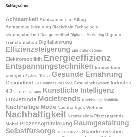
Schlagwörter
Achtsamkeit
Achtsamkeit im Alltag
Achtsamkeitstraining
Blockchain Technologie
Datensicherheit
Digitale
Designermöbel
Digitales Marketing
Digitalisierung
Transformation
Effizienzsteigerung
Einrichtungstipps
Energieeffizienz
Elektromobilität
Entspannungstechniken
Erneuerbare
Gesunde Ernährung
Energien
Fashion Trends
Gesundheit
Industrie
Gesundheitswesen
Gesundheitsvorsorge
Künstliche Intelligenz
4.0
Inneneinrichtung
Modetrends
Luxusmode
Nachhaltige Mobilität
Nachhaltige Mode
Nachhaltiges Wohnen
Nachhaltigkeit
Naturerlebnis
Platzsparende
Raumgestaltung
Prozessoptimierung
Möbel
Selbstfürsorge
Skandinavisches
Selbstreflexion