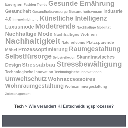
Gesunde Ernährung
Energien
Fashion Trends
Gesundheit
Industrie
Gesundheitswesen
Gesundheitsvorsorge
Künstliche Intelligenz
4.0
Inneneinrichtung
Modetrends
Luxusmode
Nachhaltige Mobilität
Nachhaltige Mode
Nachhaltiges Wohnen
Nachhaltigkeit
Naturerlebnis
Platzsparende
Raumgestaltung
Prozessoptimierung
Möbel
Selbstfürsorge
Skandinavisches
Selbstreflexion
Stressbewältigung
Stressabbau
Design
Technologische Innovation
Technologische Innovationen
Umweltschutz
Wohnaccessoires
Wohnraumgestaltung
Wohnzimmergestaltung
Zeitmanagement
Tech
>
Wie verändert KI Entscheidungsprozesse?