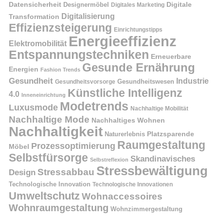
Datensicherheit
Digitale
Designermöbel
Digitales Marketing
Digitalisierung
Transformation
Effizienzsteigerung
Einrichtungstipps
Energieeffizienz
Elektromobilität
Entspannungstechniken
Erneuerbare
Gesunde Ernährung
Energien
Fashion Trends
Gesundheit
Industrie
Gesundheitswesen
Gesundheitsvorsorge
Künstliche Intelligenz
4.0
Inneneinrichtung
Modetrends
Luxusmode
Nachhaltige Mobilität
Nachhaltige Mode
Nachhaltiges Wohnen
Nachhaltigkeit
Naturerlebnis
Platzsparende
Raumgestaltung
Prozessoptimierung
Möbel
Selbstfürsorge
Skandinavisches
Selbstreflexion
Stressbewältigung
Stressabbau
Design
Technologische Innovation
Technologische Innovationen
Umweltschutz
Wohnaccessoires
Wohnraumgestaltung
Wohnzimmergestaltung