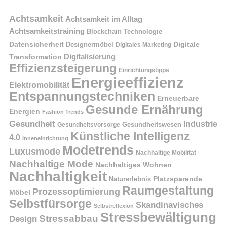
Achtsamkeit
Achtsamkeit im Alltag
Achtsamkeitstraining
Blockchain Technologie
Datensicherheit
Digitale
Designermöbel
Digitales Marketing
Digitalisierung
Transformation
Effizienzsteigerung
Einrichtungstipps
Energieeffizienz
Elektromobilität
Entspannungstechniken
Erneuerbare
Gesunde Ernährung
Energien
Fashion Trends
Gesundheit
Industrie
Gesundheitswesen
Gesundheitsvorsorge
Künstliche Intelligenz
4.0
Inneneinrichtung
Modetrends
Luxusmode
Nachhaltige Mobilität
Nachhaltige Mode
Nachhaltiges Wohnen
Nachhaltigkeit
Naturerlebnis
Platzsparende
Raumgestaltung
Prozessoptimierung
Möbel
Selbstfürsorge
Skandinavisches
Selbstreflexion
Stressbewältigung
Stressabbau
Design