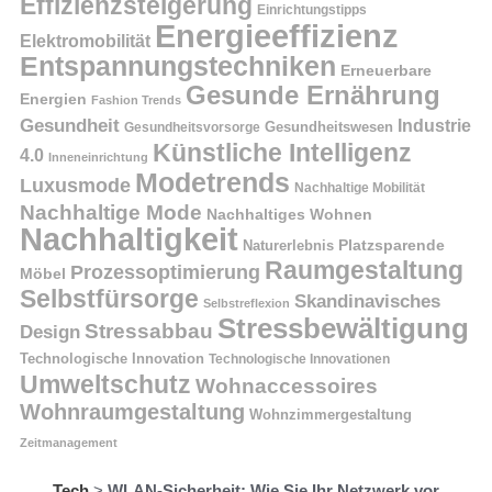
Effizienzsteigerung
Einrichtungstipps
Energieeffizienz
Elektromobilität
Entspannungstechniken
Erneuerbare
Gesunde Ernährung
Energien
Fashion Trends
Gesundheit
Industrie
Gesundheitswesen
Gesundheitsvorsorge
Künstliche Intelligenz
4.0
Inneneinrichtung
Modetrends
Luxusmode
Nachhaltige Mobilität
Nachhaltige Mode
Nachhaltiges Wohnen
Nachhaltigkeit
Naturerlebnis
Platzsparende
Raumgestaltung
Prozessoptimierung
Möbel
Selbstfürsorge
Skandinavisches
Selbstreflexion
Stressbewältigung
Stressabbau
Design
Technologische Innovation
Technologische Innovationen
Umweltschutz
Wohnaccessoires
Wohnraumgestaltung
Wohnzimmergestaltung
Zeitmanagement
Tech
>
WLAN-Sicherheit: Wie Sie Ihr Netzwerk vor