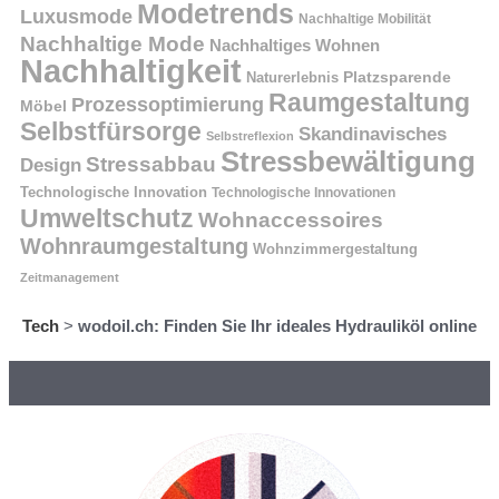
Modetrends
Luxusmode
Nachhaltige Mobilität
Nachhaltige Mode
Nachhaltiges Wohnen
Nachhaltigkeit
Platzsparende
Naturerlebnis
Raumgestaltung
Prozessoptimierung
Möbel
Selbstfürsorge
Skandinavisches
Selbstreflexion
Stressbewältigung
Stressabbau
Design
Technologische Innovation
Technologische Innovationen
Umweltschutz
Wohnaccessoires
Wohnraumgestaltung
Wohnzimmergestaltung
Zeitmanagement
Tech
>
wodoil.ch: Finden Sie Ihr ideales Hydrauliköl online