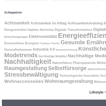
Schlagwörter
Achtsamkeit
Achtsamkeit im Alltag
Achtsamkeitstraining
B
Digital
Digitale Transformation
Designermöbel
Digitales Marketing
Energieeffizie
Elektromobilität
Einrichtungstipps
Gesunde Ernähr
Erneuerbare Energien
Fashion Trends
Künstliche
Industrie 4.0
Gesundheitswesen
Inneneinrichtung
Modetrends
Nachhaltige Mod
Nachhaltige Mobilität
Nachhaltigkeit
Naturerlebnis
Platzsparende Möbe
Raumgestaltung
Selbstfürsorge
Selbstreflexio
Stressbewältigung
Technologische Innovation
Tech
Wohnraumgestaltung
Wohnaccessoires
Wohnzi
Lifestyle