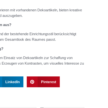
eren mit vorhandenen Dekoartikeln, bieten kreative
eld auszugeben.
um aus?
d der bestehende Einrichtungsstil berücksichtigt
e zum Gesamtlook des Raumes passt.
g?
en Einsatz von Dekoartikeln zur Schaffung von
 Erzeugen von Kontrasten, um visuelles Interesse zu
LinkedIn
Pinterest