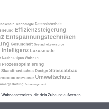
Datensicherheit
lockchain Technologie
Effizienzsteigerung
isierung
nz
Entspannungstechniken
ung
Gesundheit
Gesundheitsvorsorge
 Intelligenz
Luxusmode
e
Nachhaltiges Wohnen
Prozessoptimierung
l
Stressabbau
Skandinavisches Design
n
Umweltschutz
nologische Innovationen
mmergestaltung
Zeitmanagement
>
Wohnaccessoires, die dein Zuhause aufwerten