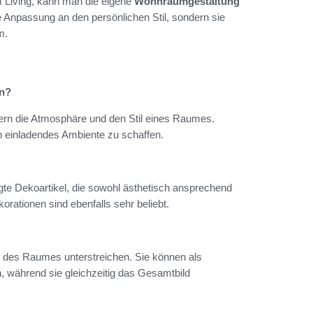
 Living, kann man die eigene
Wohnraumgestaltung
ne Anpassung an den persönlichen Stil, sondern sie
m.
rn?
rn die Atmosphäre und den Stil eines Raumes.
n einladendes Ambiente zu schaffen.
gte Dekoartikel, die sowohl ästhetisch ansprechend
rationen sind ebenfalls sehr beliebt.
r des Raumes unterstreichen. Sie können als
n, während sie gleichzeitig das Gesamtbild