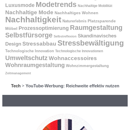
Modetrends
Luxusmode
Nachhaltige Mobilität
Nachhaltige Mode
Nachhaltiges Wohnen
Nachhaltigkeit
Naturerlebnis
Platzsparende
Raumgestaltung
Prozessoptimierung
Möbel
Selbstfürsorge
Skandinavisches
Selbstreflexion
Stressbewältigung
Stressabbau
Design
Technologische Innovation
Technologische Innovationen
Umweltschutz
Wohnaccessoires
Wohnraumgestaltung
Wohnzimmergestaltung
Zeitmanagement
Tech
>
YouTube-Werbung: Reichweite effektiv nutzen