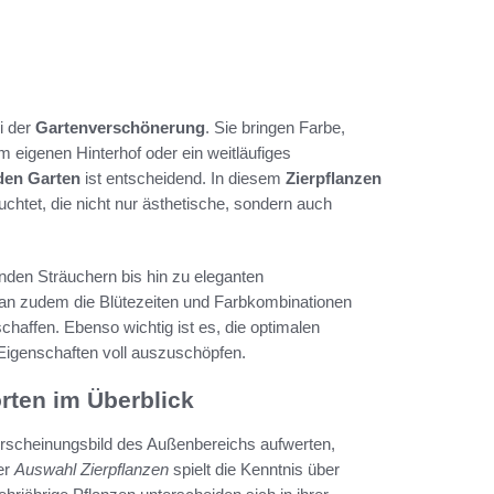
i der
Gartenverschönerung
. Sie bringen Farbe,
 eigenen Hinterhof oder ein weitläufiges
 den Garten
ist entscheidend. In diesem
Zierpflanzen
uchtet, die nicht nur ästhetische, sondern auch
enden Sträuchern bis hin zu eleganten
man zudem die Blütezeiten und Farbkombinationen
haffen. Ebenso wichtig ist es, die optimalen
Eigenschaften voll auszuschöpfen.
orten im Überblick
 Erscheinungsbild des Außenbereichs aufwerten,
er
Auswahl Zierpflanzen
spielt die Kenntnis über