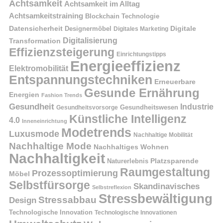
Achtsamkeit
Achtsamkeit im Alltag
Achtsamkeitstraining
Blockchain Technologie
Datensicherheit
Digitale
Designermöbel
Digitales Marketing
Digitalisierung
Transformation
Effizienzsteigerung
Einrichtungstipps
Energieeffizienz
Elektromobilität
Entspannungstechniken
Erneuerbare
Gesunde Ernährung
Energien
Fashion Trends
Gesundheit
Industrie
Gesundheitswesen
Gesundheitsvorsorge
Künstliche Intelligenz
4.0
Inneneinrichtung
Modetrends
Luxusmode
Nachhaltige Mobilität
Nachhaltige Mode
Nachhaltiges Wohnen
Nachhaltigkeit
Naturerlebnis
Platzsparende
Raumgestaltung
Prozessoptimierung
Möbel
Selbstfürsorge
Skandinavisches
Selbstreflexion
Stressbewältigung
Stressabbau
Design
Technologische Innovation
Technologische Innovationen