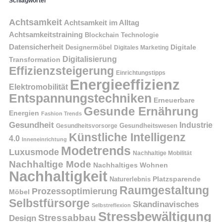
Schlagwörter
Achtsamkeit
Achtsamkeit im Alltag
Achtsamkeitstraining
Blockchain Technologie
Datensicherheit
Digitale
Designermöbel
Digitales Marketing
Digitalisierung
Transformation
Effizienzsteigerung
Einrichtungstipps
Energieeffizienz
Elektromobilität
Entspannungstechniken
Erneuerbare
Gesunde Ernährung
Energien
Fashion Trends
Gesundheit
Industrie
Gesundheitswesen
Gesundheitsvorsorge
Künstliche Intelligenz
4.0
Inneneinrichtung
Modetrends
Luxusmode
Nachhaltige Mobilität
Nachhaltige Mode
Nachhaltiges Wohnen
Nachhaltigkeit
Naturerlebnis
Platzsparende
Raumgestaltung
Prozessoptimierung
Möbel
Selbstfürsorge
Skandinavisches
Selbstreflexion
Stressbewältigung
Stressabbau
Design