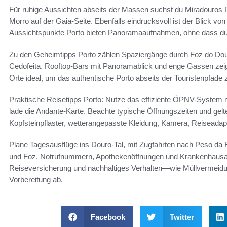
Für ruhige Aussichten abseits der Massen suchst du Miradouros P
Morro auf der Gaia-Seite. Ebenfalls eindrucksvoll ist der Blick v
Aussichtspunkte Porto bieten Panoramaaufnahmen, ohne dass du 
Zu den Geheimtipps Porto zählen Spaziergänge durch Foz do Dour
Cedofeita. Rooftop-Bars mit Panoramablick und enge Gassen zeigen
Orte ideal, um das authentische Porto abseits der Touristenpfade 
Praktische Reisetipps Porto: Nutze das effiziente ÖPNV-System 
lade die Andante-Karte. Beachte typische Öffnungszeiten und gel
Kopfsteinpflaster, wetterangepasste Kleidung, Kamera, Reiseada
Plane Tagesausflüge ins Douro-Tal, mit Zugfahrten nach Peso da 
und Foz. Notrufnummern, Apothekenöffnungen und Krankenhausadr
Reiseversicherung und nachhaltiges Verhalten—wie Müllvermeidu
Vorbereitung ab.
Facebook
Twitter