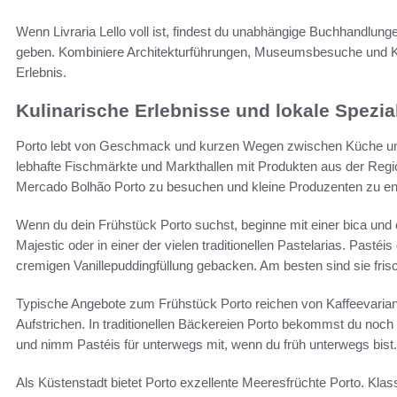
Wenn Livraria Lello voll ist, findest du unabhängige Buchhandlungen
geben. Kombiniere Architekturführungen, Museumsbesuche und K
Erlebnis.
Kulinarische Erlebnisse und lokale Spezial
Porto lebt von Geschmack und kurzen Wegen zwischen Küche und T
lebhafte Fischmärkte und Markthallen mit Produkten aus der Regio
Mercado Bolhão Porto zu besuchen und kleine Produzenten zu e
Wenn du dein Frühstück Porto suchst, beginne mit einer bica und
Majestic oder in einer der vielen traditionellen Pastelarias. Pastéi
cremigen Vanillepuddingfüllung gebacken. Am besten sind sie frisc
Typische Angebote zum Frühstück Porto reichen von Kaffeevariante
Aufstrichen. In traditionellen Bäckereien Porto bekommst du noc
und nimm Pastéis für unterwegs mit, wenn du früh unterwegs bist.
Als Küstenstadt bietet Porto exzellente Meeresfrüchte Porto. Klas