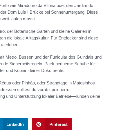
orto wie Miradouro da Vitória oder den Jardim do
on der Dom Luís I Brücke bei Sonnenuntergang. Diese
weit laufen musst.
o, der Botanische Garten und kleine Galerien in
 die lokale Alltagskultur. Für Entdecker sind diese
zu erleben.
mit Metro, Bussen und der Funicular dos Guindais und
tende Sicherheitsregeln. Pack bequeme Schuhe für
pter und Kopien deiner Dokumente.
Régua oder Pinhão, oder Strandtage in Matosinhos
essen solltest du vorab speichern.
ng und Unterstützung lokaler Betriebe—runden deine
LinkedIn
Pinterest