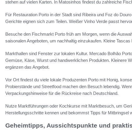
stehen auf vielen Karten. In Matosinhos findest du zahlreiche Fi
Für Restauration Porto in der Stadt sind Ribeira und Foz do Douro
Gerichte eignen sich zum Teilen. Weißer Vinho Verde passt herv
Besuche den Fischmarkt Porto früh am Morgen, wenn die Auswahl
saisonalen Angeboten, um nachhaltig einzukaufen. Kleine Tascas 
Markthallen sind Fenster zur lokalen Kultur. Mercado Bolhão Porto
Gemüse, Käse, Wurst und handwerklichen Produkten. Kleinere 
ergänzen das Angebot.
Vor Ort findest du viele lokale Produzenten Porto mit Honig, konse
Probierstände und Streetfood machen den Besuch lebendig. Wenn
Verpackungshinweise für die Rückreise nach Deutschland.
Nutze Marktführungen oder Kochkurse mit Marktbesuch, um Gerich
Herstellungsschritte kennen und bekommst Tipps für Mitbringsel w
Geheimtipps, Aussichtspunkte und prakti