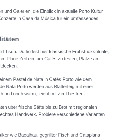
 und Galerien, die Einblick in aktuelle Porto Kultur
onzerte in Casa da Música für ein umfassendes
itäten
isch. Du findest hier klassische Frühstücksrituale,
n. Plane Zeit ein, um Cafés zu testen, Plätze am
ntdecken.
 einem Pastel de Nata in Cafés Porto wie dem
s de Nata Porto werden aus Blätterteig mit einer
h und noch warm, leicht mit Zimt bestreut.
n über frische Säfte bis zu Brot mit regionalen
h echtes Handwerk. Probiere verschiedene Varianten
siker wie Bacalhau, gegrillter Fisch und Cataplana