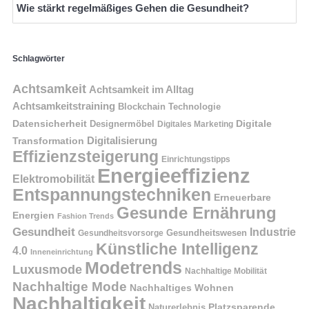
Wie stärkt regelmäßiges Gehen die Gesundheit?
Schlagwörter
Achtsamkeit
Achtsamkeit im Alltag
Achtsamkeitstraining
Blockchain Technologie
Datensicherheit
Digitale
Designermöbel
Digitales Marketing
Digitalisierung
Transformation
Effizienzsteigerung
Einrichtungstipps
Energieeffizienz
Elektromobilität
Entspannungstechniken
Erneuerbare
Gesunde Ernährung
Energien
Fashion Trends
Gesundheit
Industrie
Gesundheitswesen
Gesundheitsvorsorge
Künstliche Intelligenz
4.0
Inneneinrichtung
Modetrends
Luxusmode
Nachhaltige Mobilität
Nachhaltige Mode
Nachhaltiges Wohnen
Nachhaltigkeit
Naturerlebnis
Platzsparende