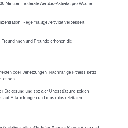
300 Minuten moderate Aerobic-Aktivität pro Woche
onzentration. Regelmäßige Aktivität verbessert
er Freundinnen und Freunde erhöhen die
fekten oder Verletzungen. Nachhaltige Fitness setzt
n lassen.
ler Steigerung und sozialer Unterstützung zeigen
islauf-Erkrankungen und muskuloskelettalen
t bleiben willst. Sie liefert Energie für den Alltag und