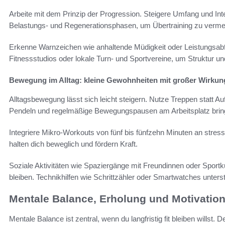
Arbeite mit dem Prinzip der Progression. Steigere Umfang und Inte
Belastungs- und Regenerationsphasen, um Übertraining zu verme
Erkenne Warnzeichen wie anhaltende Müdigkeit oder Leistungsabfa
Fitnessstudios oder lokale Turn- und Sportvereine, um Struktur un
Bewegung im Alltag: kleine Gewohnheiten mit großer Wirkun
Alltagsbewegung lässt sich leicht steigern. Nutze Treppen statt A
Pendeln und regelmäßige Bewegungspausen am Arbeitsplatz bringen
Integriere Mikro-Workouts von fünf bis fünfzehn Minuten an stre
halten dich beweglich und fördern Kraft.
Soziale Aktivitäten wie Spaziergänge mit Freundinnen oder Sportku
bleiben. Technikhilfen wie Schrittzähler oder Smartwatches unterst
Mentale Balance, Erholung und Motivatio
Mentale Balance ist zentral, wenn du langfristig fit bleiben willst.