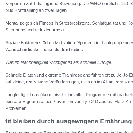
Körperlich zählt die tägliche Bewegung. Die WHO empfiehlt 150–
plus Krafttraining an zwei Tagen.
Mental zeigt sich Fitness in Stressresistenz, Schlafqualität und K
Stimmung und reduziert Angst.
Soziale Faktoren stärken Motivation. Sportverein, Laufgruppe od
Wahrscheinlichkeit, dass du dranbleibst.
Warum Nachhaltigkeit wichtiger ist als schnelle Erfolge
Schnelle Diäten und extreme Trainingspläne führen oft zu Jo-Jo-Ef
auf kleine, realistische Veränderungen, die sich im Alltag veranker
Langfristig ist das ökonomisch sinnvoller. Programme mit graduel
bessere Ergebnisse bei Prävention von Typ-2-Diabetes, Herz-Kre
Problemen.
fit bleiben durch ausgewogene Ernährung
Eine ausgewogene Ernährung ist der Schlüssel, wenn du langfristig fi