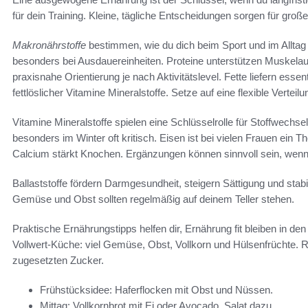
für dein Training. Kleine, tägliche Entscheidungen sorgen für groß
Makronährstoffe
bestimmen, wie du dich beim Sport und im Alltag 
besonders bei Ausdauereinheiten. Proteine unterstützen Muskelauf
praxisnahe Orientierung je nach Aktivitätslevel. Fette liefern esse
fettlöslicher Vitamine Mineralstoffe. Setze auf eine flexible Verteil
Vitamine Mineralstoffe spielen eine Schlüsselrolle für Stoffwechse
besonders im Winter oft kritisch. Eisen ist bei vielen Frauen ein
Calcium stärkt Knochen. Ergänzungen können sinnvoll sein, wenn
Ballaststoffe fördern Darmgesundheit, steigern Sättigung und stabi
Gemüse und Obst sollten regelmäßig auf deinem Teller stehen.
Praktische Ernährungstipps helfen dir, Ernährung fit bleiben in den
Vollwert-Küche: viel Gemüse, Obst, Vollkorn und Hülsenfrüchte. R
zugesetzten Zucker.
Frühstücksidee: Haferflocken mit Obst und Nüssen.
Mittag: Vollkornbrot mit Ei oder Avocado, Salat dazu.