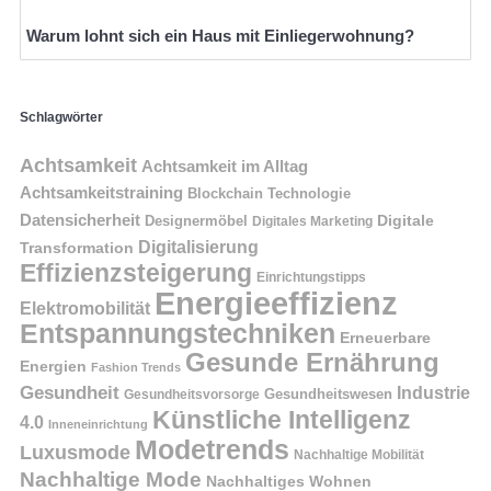
Warum lohnt sich ein Haus mit Einliegerwohnung?
Schlagwörter
Achtsamkeit
Achtsamkeit im Alltag
Achtsamkeitstraining
Blockchain Technologie
Datensicherheit
Digitale
Designermöbel
Digitales Marketing
Digitalisierung
Transformation
Effizienzsteigerung
Einrichtungstipps
Energieeffizienz
Elektromobilität
Entspannungstechniken
Erneuerbare
Gesunde Ernährung
Energien
Fashion Trends
Gesundheit
Industrie
Gesundheitswesen
Gesundheitsvorsorge
Künstliche Intelligenz
4.0
Inneneinrichtung
Modetrends
Luxusmode
Nachhaltige Mobilität
Nachhaltige Mode
Nachhaltiges Wohnen