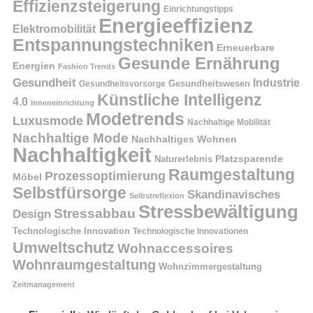
Effizienzsteigerung
Einrichtungstipps
Energieeffizienz
Elektromobilität
Entspannungstechniken
Erneuerbare
Gesunde Ernährung
Energien
Fashion Trends
Gesundheit
Industrie
Gesundheitswesen
Gesundheitsvorsorge
Künstliche Intelligenz
4.0
Inneneinrichtung
Modetrends
Luxusmode
Nachhaltige Mobilität
Nachhaltige Mode
Nachhaltiges Wohnen
Nachhaltigkeit
Naturerlebnis
Platzsparende
Raumgestaltung
Prozessoptimierung
Möbel
Selbstfürsorge
Skandinavisches
Selbstreflexion
Stressbewältigung
Stressabbau
Design
Technologische Innovation
Technologische Innovationen
Umweltschutz
Wohnaccessoires
Wohnraumgestaltung
Wohnzimmergestaltung
Zeitmanagement