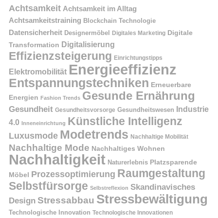
Achtsamkeit
Achtsamkeit im Alltag
Achtsamkeitstraining
Blockchain Technologie
Datensicherheit
Digitale
Designermöbel
Digitales Marketing
Digitalisierung
Transformation
Effizienzsteigerung
Einrichtungstipps
Energieeffizienz
Elektromobilität
Entspannungstechniken
Erneuerbare
Gesunde Ernährung
Energien
Fashion Trends
Gesundheit
Industrie
Gesundheitswesen
Gesundheitsvorsorge
Künstliche Intelligenz
4.0
Inneneinrichtung
Modetrends
Luxusmode
Nachhaltige Mobilität
Nachhaltige Mode
Nachhaltiges Wohnen
Nachhaltigkeit
Naturerlebnis
Platzsparende
Raumgestaltung
Prozessoptimierung
Möbel
Selbstfürsorge
Skandinavisches
Selbstreflexion
Stressbewältigung
Stressabbau
Design
Technologische Innovation
Technologische Innovationen