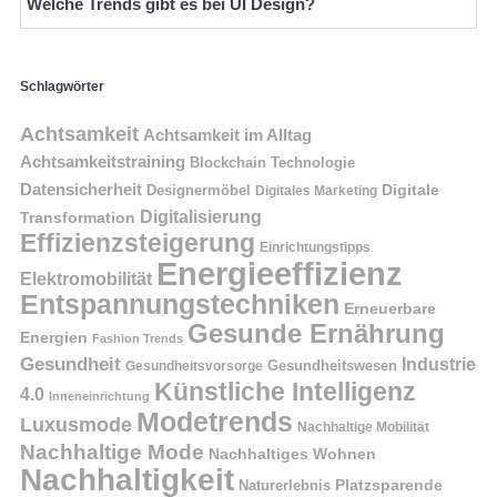
Welche Trends gibt es bei UI Design?
Schlagwörter
Achtsamkeit
Achtsamkeit im Alltag
Achtsamkeitstraining
Blockchain Technologie
Datensicherheit
Digitale
Designermöbel
Digitales Marketing
Digitalisierung
Transformation
Effizienzsteigerung
Einrichtungstipps
Energieeffizienz
Elektromobilität
Entspannungstechniken
Erneuerbare
Gesunde Ernährung
Energien
Fashion Trends
Gesundheit
Industrie
Gesundheitswesen
Gesundheitsvorsorge
Künstliche Intelligenz
4.0
Inneneinrichtung
Modetrends
Luxusmode
Nachhaltige Mobilität
Nachhaltige Mode
Nachhaltiges Wohnen
Nachhaltigkeit
Naturerlebnis
Platzsparende