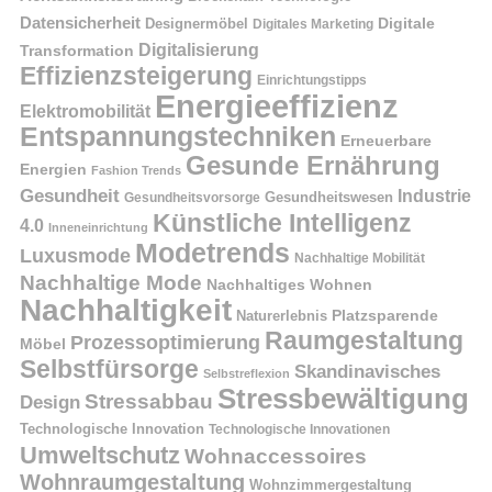
Datensicherheit
Digitale
Designermöbel
Digitales Marketing
Digitalisierung
Transformation
Effizienzsteigerung
Einrichtungstipps
Energieeffizienz
Elektromobilität
Entspannungstechniken
Erneuerbare
Gesunde Ernährung
Energien
Fashion Trends
Gesundheit
Industrie
Gesundheitswesen
Gesundheitsvorsorge
Künstliche Intelligenz
4.0
Inneneinrichtung
Modetrends
Luxusmode
Nachhaltige Mobilität
Nachhaltige Mode
Nachhaltiges Wohnen
Nachhaltigkeit
Naturerlebnis
Platzsparende
Raumgestaltung
Prozessoptimierung
Möbel
Selbstfürsorge
Skandinavisches
Selbstreflexion
Stressbewältigung
Stressabbau
Design
Technologische Innovation
Technologische Innovationen
Umweltschutz
Wohnaccessoires
Wohnraumgestaltung
Wohnzimmergestaltung