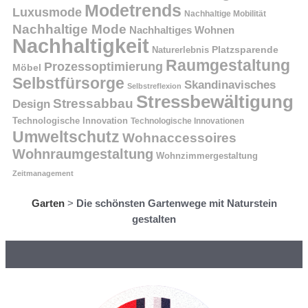
Modetrends
Luxusmode
Nachhaltige Mobilität
Nachhaltige Mode
Nachhaltiges Wohnen
Nachhaltigkeit
Platzsparende
Naturerlebnis
Raumgestaltung
Prozessoptimierung
Möbel
Selbstfürsorge
Skandinavisches
Selbstreflexion
Stressbewältigung
Stressabbau
Design
Technologische Innovation
Technologische Innovationen
Umweltschutz
Wohnaccessoires
Wohnraumgestaltung
Wohnzimmergestaltung
Zeitmanagement
Garten
>
Die schönsten Gartenwege mit Naturstein
gestalten