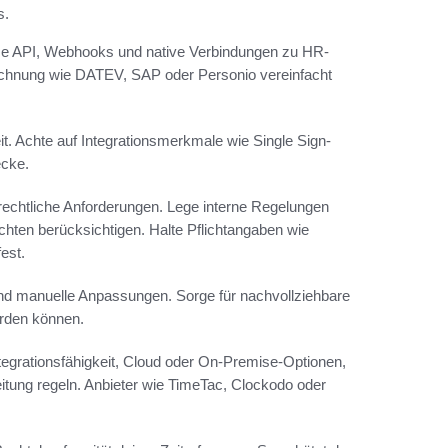
s.
Nutze API, Webhooks und native Verbindungen zu HR-
rechnung wie DATEV, SAP oder Personio vereinfacht
eit. Achte auf Integrationsmerkmale wie Single Sign-
ecke.
srechtliche Anforderungen. Lege interne Regelungen
chten berücksichtigen. Halte Pflichtangaben wie
est.
nd manuelle Anpassungen. Sorge für nachvollziehbare
erden können.
tegrationsfähigkeit, Cloud oder On-Premise-Optionen,
itung regeln. Anbieter wie TimeTac, Clockodo oder