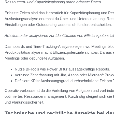
Ressourcen- und Kapazitätsplanung durch erfasste Daten
Erfasste Zeiten sind das Herzstück für Kapazitätsplanung und Pers
Auslastungsanalyse erkennst du Über- und Unterauslastung. Res
Einstellungen oder Outsourcing lassen sich fundiert entscheiden.
Arbeitsmuster analysieren zur Identifikation von Effizienzpotenzia
Dashboards und Time-Tracking-Analyse zeigen, wo Meetings bloc
Produktivitätsanalyse macht Effizienzpotenziale sichtbar. Dara
Meetings oder gebündelte Aufgaben.
Nutze BI-Tools wie Power BI für aussagekräftige Reports.
Verbinde Zeiterfassung mit Jira, Asana oder Microsoft Projec
Definiere KPIs: Auslastungsgrad, durchschnittliche Zeit pro
Operativ verbesserst du die Verteilung von Aufgaben und verhinde
optimiertes Ressourcenmanagement. Kurzfristig steigert sich die P
und Planungssicherheit.
Technische und rechtliche Aspekte bei de