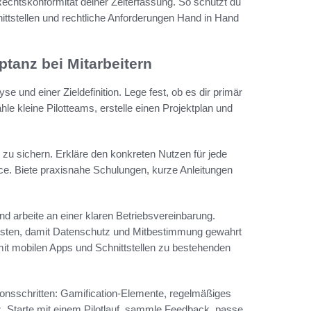
echtskonformität deiner Zeiterfassung. So schützt du
ittstellen und rechtliche Anforderungen Hand in Hand
tanz bei Mitarbeitern
e und einer Zieldefinition. Lege fest, ob es dir primär
e kleine Pilotteams, erstelle einen Projektplan und
g zu sichern. Erkläre den konkreten Nutzen für jede
e. Biete praxisnahe Schulungen, kurze Anleitungen
nd arbeite an einer klaren Betriebsvereinbarung.
risten, damit Datenschutz und Mitbestimmung gewahrt
t mobilen Apps und Schnittstellen zu bestehenden
onsschritten: Gamification-Elemente, regelmäßiges
. Starte mit einem Pilotlauf, sammle Feedback, passe