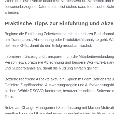
Wenn du diese Punkte beachtest, verbesserst du Sicherheit und R
personenbezogene Daten und stellst sicher, dass technische Schn
arbeiten.
Praktische Tipps zur Einführung und Akzep
Beginne die Einführung Zeiterfassung mit einer klaren Bedarfsanalys
um Transparenz, Abrechnung oder Produktivitätsanalyse geht. Wähl
definiere KPIs, damit du den Erfolg messbar machst.
Informiere frühzeitig und transparent, um die Mitarbeitereinbindun
Person, etwa präzisere Abrechnung und bessere Work-Life-Balanc
und Supportkanäle an, damit die Nutzung einfach gelingt.
Beziehe rechtliche Aspekte aktiv ein: Sprich mit dem Betriebsrat u
Definiere Zugriffsrechte, Auswertungsregeln und Aufbewahrungsf
bleiben. Wähle DSGVO-konforme, benutzerfreundliche Software mi
Tools.
Setze auf Change Management Zeiterfassung mit kleinen Motivati
Feedback und sichtbare Verbesserungen helfen bei der Akzeptanz