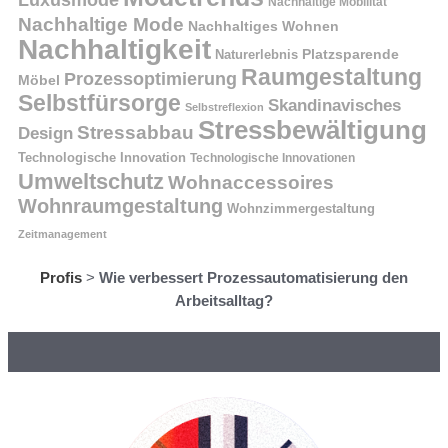
Luxusmode
Nachhaltige Mobilität
Nachhaltige Mode
Nachhaltiges Wohnen
Nachhaltigkeit
Naturerlebnis
Platzsparende
Raumgestaltung
Prozessoptimierung
Möbel
Selbstfürsorge
Skandinavisches
Selbstreflexion
Stressbewältigung
Stressabbau
Design
Technologische Innovation
Technologische Innovationen
Umweltschutz
Wohnaccessoires
Wohnraumgestaltung
Wohnzimmergestaltung
Zeitmanagement
Profis
>
Wie verbessert Prozessautomatisierung den
Arbeitsalltag?