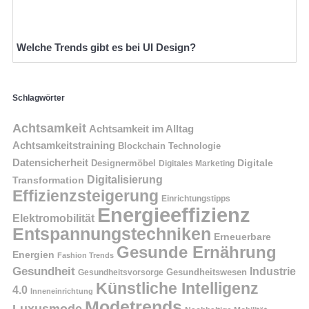
Welche Trends gibt es bei UI Design?
Schlagwörter
Achtsamkeit
Achtsamkeit im Alltag
Achtsamkeitstraining
Blockchain Technologie
Datensicherheit
Digitale
Designermöbel
Digitales Marketing
Digitalisierung
Transformation
Effizienzsteigerung
Einrichtungstipps
Energieeffizienz
Elektromobilität
Entspannungstechniken
Erneuerbare
Gesunde Ernährung
Energien
Fashion Trends
Gesundheit
Industrie
Gesundheitswesen
Gesundheitsvorsorge
Künstliche Intelligenz
4.0
Inneneinrichtung
Modetrends