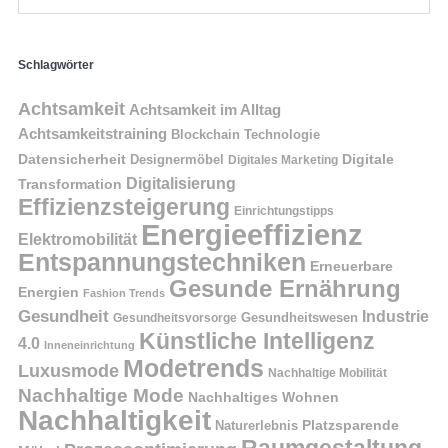
Schlagwörter
Achtsamkeit
Achtsamkeit im Alltag
Achtsamkeitstraining
Blockchain Technologie
Datensicherheit
Digitale
Designermöbel
Digitales Marketing
Digitalisierung
Transformation
Effizienzsteigerung
Einrichtungstipps
Energieeffizienz
Elektromobilität
Entspannungstechniken
Erneuerbare
Gesunde Ernährung
Energien
Fashion Trends
Gesundheit
Industrie
Gesundheitswesen
Gesundheitsvorsorge
Künstliche Intelligenz
4.0
Inneneinrichtung
Modetrends
Luxusmode
Nachhaltige Mobilität
Nachhaltige Mode
Nachhaltiges Wohnen
Nachhaltigkeit
Naturerlebnis
Platzsparende