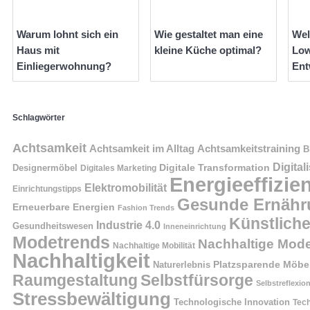
Warum lohnt sich ein
Wie gestaltet man eine
Wel
Haus mit
kleine Küche optimal?
Low
Einliegerwohnung?
Ent
Schlagwörter
Achtsamkeit
Achtsamkeit im Alltag
Achtsamkeitstraining
B
Digital
Digitale Transformation
Designermöbel
Digitales Marketing
Energieeffizie
Elektromobilität
Einrichtungstipps
Gesunde Ernähr
Erneuerbare Energien
Fashion Trends
Künstliche
Industrie 4.0
Gesundheitswesen
Inneneinrichtung
Modetrends
Nachhaltige Mod
Nachhaltige Mobilität
Nachhaltigkeit
Naturerlebnis
Platzsparende Möbe
Raumgestaltung
Selbstfürsorge
Selbstreflexio
Stressbewältigung
Technologische Innovation
Tech