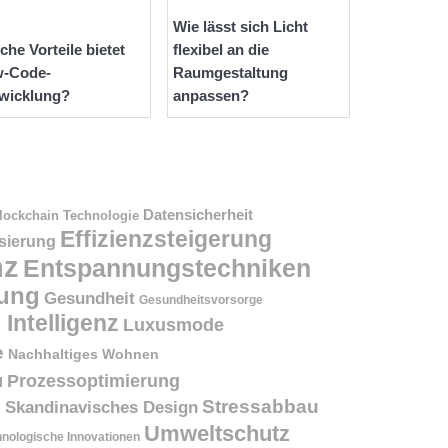
Wie lässt sich Licht
che Vorteile bietet
flexibel an die
-Code-
Raumgestaltung
wicklung?
anpassen?
Datensicherheit
lockchain Technologie
Effizienzsteigerung
isierung
nz
Entspannungstechniken
ung
Gesundheit
Gesundheitsvorsorge
 Intelligenz
Luxusmode
e
Nachhaltiges Wohnen
Prozessoptimierung
l
Stressabbau
Skandinavisches Design
n
Umweltschutz
nologische Innovationen